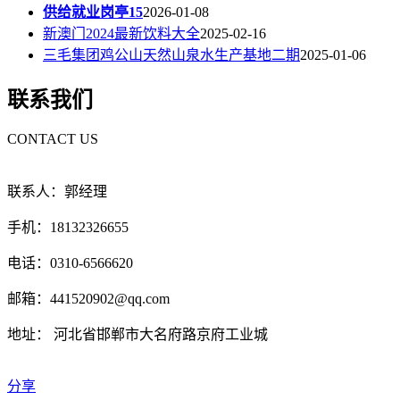
供给就业岗亭15
2026-01-08
新澳门2024最新饮料大全
2025-02-16
三毛集团鸡公山天然山泉水生产基地二期
2025-01-06
联系我们
CONTACT US
联系人：郭经理
手机：18132326655
电话：0310-6566620
邮箱：441520902@qq.com
地址： 河北省邯郸市大名府路京府工业城
分享