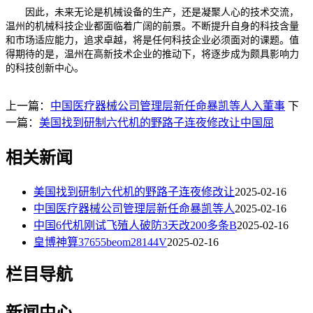
因此，未来无论是机械设备的生产，还是凝聚人心的技术交流，
温州的机械科技企业都面临着广阔的前景。不断提升自身的科技含量
和市场适应能力，追求卓越，将是任何科技企业必须面对的课题。值
得期待的是，温州在高新技术企业的推动下，将逐步成为颇具影响力
的科技创新中心。
上一篇：
中国医疗器械公司管理层新任命暴凯等人入董事
下
一篇：
美国找到研制六代机的野路子连夜修改让中国屈
相关新闻
美国找到研制六代机的野路子连夜修改让
2025-02-16
中国医疗器械公司管理层新任命暴凯等人
2025-02-16
中国6代机刚试飞殖人破防3天改200多条B
2025-02-16
皇博神算37655beom28144V
2025-02-16
栏目导航
新闻中心