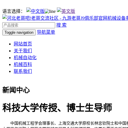
语言选择：
搜 索
导航菜单
Toggle navigation
网站首页
关于我们
机械自动化
机械百科
联系我们
新闻中心
科技大学传授、博士生导师
中国机械工程学会理事长、上海交通大学原校长林忠钦院士和中国机