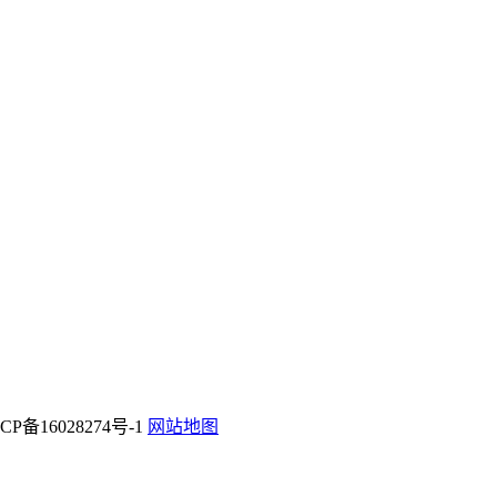
P备16028274号-1
网站地图