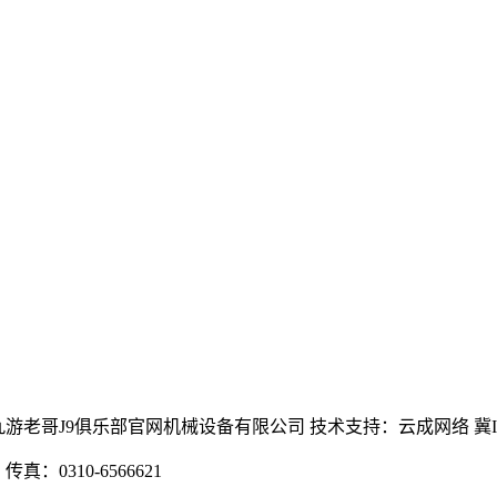
老哥交流社区 - 九游老哥J9俱乐部官网机械设备有限公司 技术支持：云成网络 冀IC
：0310-6566621