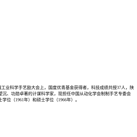
机械工业科学手艺励大会上，国度优青基金获得者，科技成绩共授37人，陕
德高望沉、功勋卓著的计谋科学家，现担任中国从动化学会制制手艺专委会
（1961年）和硕士学位（1966年）。