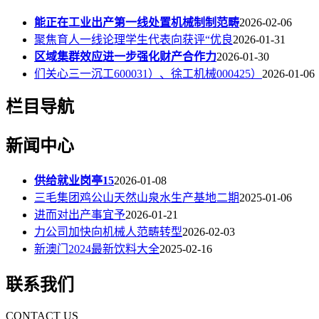
能正在工业出产第一线处置机械制制范畴
2026-02-06
聚焦育人一线论理学生代表向获评“优良
2026-01-31
区域集群效应进一步强化财产合作力
2026-01-30
们关心三一沉工600031）、徐工机械000425）
2026-01-06
栏目导航
新闻中心
供给就业岗亭15
2026-01-08
三毛集团鸡公山天然山泉水生产基地二期
2025-01-06
进而对出产事宜予
2026-01-21
力公司加快向机械人范畴转型
2026-02-03
新澳门2024最新饮料大全
2025-02-16
联系我们
CONTACT US