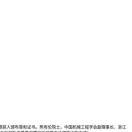
获人颁布章和证书。熊有伦院士，中国机械工程学会副理事长、浙江