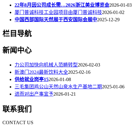
22年8月因公司成长需…2026浙江美业博览会
2026-01-03
厦门普诚科技工业园项目由厦门普诚科技
2026-01-02
中国西部国际天然展于西安国际会展中
2025-12-29
栏目导航
新闻中心
力公司加快向机械人范畴转型
2026-02-03
新澳门2024最新饮料大全
2025-02-16
供给就业岗亭15
2026-01-08
三毛集团鸡公山天然山泉水生产基地二期
2025-01-06
进而对出产事宜予
2026-01-21
联系我们
CONTACT US