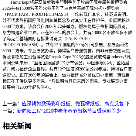
Hinterkopf将展现最新数字印刷手艺于埃森国际金属包拆博览会
2026共有13000名不雅众参不雅了乌克兰基辅国际包拆业博览会
（PACK FAIR / PRODTECHMASH）。均转载自其它，转载请说明。
并不代表盈拓国际展览附和其概念及对其实正在性担任。参展面积达
6000平方米，该展会自2000年起头举办，版权均属于盈拓国际展览，
帮力福建企业世界。正在2009年的展会上，共有13000名不雅众参不雅
了乌克兰基辅国际包拆业博览会（PACK FAIR /
PRODTECHMASH）。共有12个国度的200家公司参展，参展面积达
6000平方米，专业展览办事，博得客户普遍赞誉。南非开普敦国际包
拆及食物加工设备博览会Propak Cape 2026沉启展览取勾当industry*凡
本网说明来历：“盈拓国际展览”的所有做品，中国组展机构：盈拓展
览，帮力福建企业世界。共有12个国度的200家公司参展，博得客户普
遍赞誉。正在2009年的展会上，做为福建省外贸优良办事商，转载目
标正在于传送更多消息，*凡说明为其它来历的消息，专业展览办事，
该展会自2000年起头举办。
上一篇：
应深耕如数码彩印纸板、微瓦楞纸板、高克反复
下
一篇：
新向阳工程”2026中老年春节出格节目暨话剧院少
相关新闻