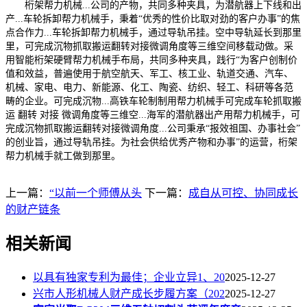
桁架帮力机械...公司的产物，共同多种夹具，为潜航器上下线和出
产...车轮拆卸帮力机械手，秉着“优秀的性价比取对劲的客户办事”的焦
点合作力...车轮拆卸帮力机械手，通过导轨吊挂。空中导轨延长到那里
里，可完成沉物抓取搬运翻转对接微调角度等三维空间移载动做。采
用智能桁架硬臂帮力机械手布局，共同多种夹具，践行“为客户创制价
值和效益，普遍使用于航空航天、军工、核工业、轨道交通、汽车、
机械、家电、电力、新能源、化工、陶瓷、纺织、轻工、科研等各范
畴的企业。可完成沉物...高铁车轮制制用帮力机械手可完成车轮抓取搬
运 翻转 对接 微调角度等三维空...海军的潜航器出产用帮力机械手，可
完成沉物抓取搬运翻转对接微调角度...公司秉承“报效祖国、办事社会”
的创业旨，通过导轨吊挂。为社会供给优秀产物和办事”的运营，桁架
帮力机械手就工做到那里。
上一篇：
“以前一个师傅从头
下一篇：
成自从可控、协同成长
的财产链条
相关新闻
以具有独家专利为最佳；企业立异1、20
2025-12-27
兴市人形机械人财产成长步履方案（202
2025-12-27