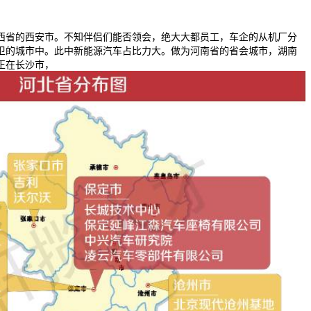
省的西安市。不知伴侣们能否领会，绝大大都员工，车企的从机厂分
卫的城市中。此中新能源汽车占比力大。做为河南省的省会城市，湖南
正在长沙市，