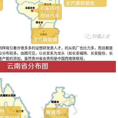
同样吸引着许很多多的设想研发类人才，的从机厂也比力多，而且都是
业分布较多。由图可见，以长安系为龙头（如长安福特、长安股份、长
是产能的添加，虽然贵州省会贵阳是中国西南铁枢纽，