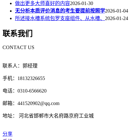
做出更多大师喜好的内容
2026-01-30
无分析本质评价消息的考生要提前按照学
2026-01-04
所述接水槽系统包罗支座组件、从水槽、
2026-01-24
联系我们
CONTACT US
联系人：郭经理
手机：18132326655
电话：0310-6566620
邮箱：441520902@qq.com
地址： 河北省邯郸市大名府路京府工业城
分享