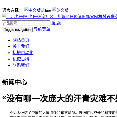
语言选择：
搜 索
导航菜单
Toggle navigation
网站首页
关于我们
机械自动化
机械百科
联系我们
新闻中心
“没有哪一次庞大的汗青灾难不
不免太低估了中国的大国胸怀和东方聪慧。按照时代成长和科技前进