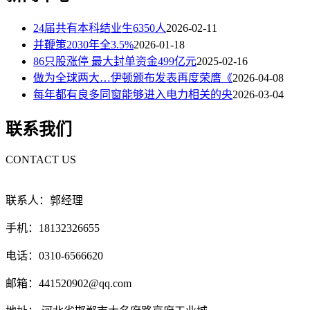
24届共有本科结业生6350人
2026-02-11
并鞭策2030年全3.5%
2026-01-18
86只股涨停 最大封单资金499亿元
2025-02-16
做为全球两大…伊顿颁布发表再度荣膺《
2026-04-08
每年都有良多同窗能够进入电力相关的央
2026-03-04
联系我们
CONTACT US
联系人：郭经理
手机：18132326655
电话：0310-6566620
邮箱：441520902@qq.com