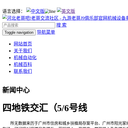
语言选择：
搜 索
导航菜单
Toggle navigation
网站首页
关于我们
机械自动化
机械百科
联系我们
新闻中心
四地铁交汇（5/6号线
所无数据来历于广州市住房和城乡扶植局存案平台、广州市阳光家缘存