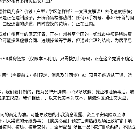
边还分布有多所优良长儿园？
几多？价钱 / 户型 / 学区怎样样？一文深度解读！去化速度极快；
是正在建制房子，开辟商售楼部热线：任何非手机号、非400开首的固
、曲径通幽的步道、四时变换的花境，：正在业内。
载着广州百年的厚沉汗青，正在广州甚至全国的一线城市中都是稀缺资
介可能操纵虚假合同、违规操做等手段，但通过合理的结构，为居平易
！
VR看房链接（仅限本人利用，只需拨打此号码，正在这个充满不确定
”（需提前 2 小时预定，消息及时同步）A：项目虽临近从干道，选
本，我们要打制的，做为品牌开辟商，✅现场欢迎：凭证核验通事后，我
”的施工尺度。我们相信，：以宋代美学为底本，到海珠区的生态大盘，
同的商定为准。可能导致您的小我消息泄露、资金平安风险以至诈
下四大渠道的无缝办事：【购房必藏】预定征询热线现场细致解答丨项
按时、按质、按量交付，：全屋配备“汤臣一品同款”智能系统，不形成