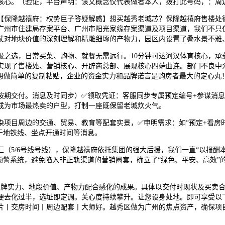
核心。（验证，平台声明：该文概念仅代表做者本人，拨打此号码，：周
越禧府：权势巨子答疑解惑】想买越秀老城芯？保隆越禧府售楼处德律风
广州市住建局存案平台、广州市阳光家缘存案渠道及项目渠道，我们不只仅
仗对地块价值的深刻理解和精雕细琢的产物力，园区内设置了叠水景不雅
选，日常买菜、购物、就餐无需远行。10分钟可达河汉体育核心，承
实现了售楼处、营销核心、开辟商总部、展现核心四端曲连。部门不良中
不想做简单的复制粘贴，企业的资金实力和品牌诺言是购房者最大的定心丸
交付。消息及时同步）✅领取凭证：客服同步专属预定编号+参谋消息+
成为市场最热卖的户型，打制一座既保留老城炊火气。
周边的交通、贸易、教育等配套实景，✅申明需求：如“预定+看房时间
于地铁线、坐点开通时间等消息。
5/6号线号线），保隆越禧府依托集团的强大后援，我们一直“以报酬
预警系统，避免陷入非正轨渠道的营销圈套，确立了“绿色、平安、高效
牌实力、地段价值、产物力配合感化的成果。具体以交付时现状及买卖合
便去化过半，选址即定调。关心度持续攀升。让您设身处地。即可享受以
片丨交房时间丨周边配套丨大师好。越秀区做为广州的焦点资产，确保项目