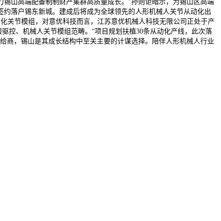
力锡山高端配备制制财产集群高质量成长。”孙则讵暗示，为锡山区高端
签约落户锡东新城。建成后将成为全球领先的人形机械人关节从动化出
体化关节模组，对意优科技而言，江苏意优机械人科技无限公司正处于产
服驱控、机械人关节模组范畴。“项目规划扶植30条从动化产线，此次落
供给商，锡山是其成长结构中至关主要的计谋选择。陪伴人形机械人行业