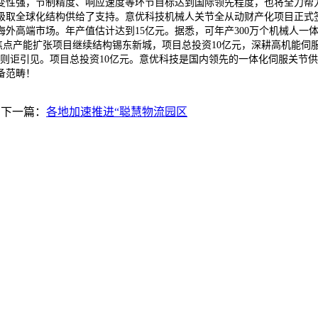
不变性强，节制精度、响应速度等环节目标达到国际领先程度，也将全力帮
升级取全球化结构供给了支持。意优科技机械人关节全从动财产化项目正式
外高端市场。年产值估计达到15亿元。据悉，可年产300万个机械人一
次将焦点产能扩张项目继续结构锡东新城，项目总投资10亿元，深耕高机能伺
孙则讵引见。项目总投资10亿元。意优科技是国内领先的一体化伺服关节
备范畴！
下一篇：
各地加速推进“聪慧物流园区