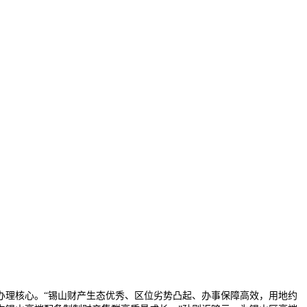
理核心。“锡山财产生态优秀、区位劣势凸起、办事保障高效，用地约