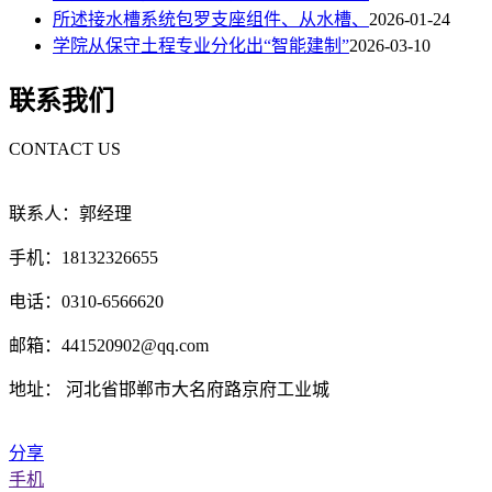
所述接水槽系统包罗支座组件、从水槽、
2026-01-24
学院从保守土程专业分化出“智能建制”
2026-03-10
联系我们
CONTACT US
联系人：郭经理
手机：18132326655
电话：0310-6566620
邮箱：441520902@qq.com
地址： 河北省邯郸市大名府路京府工业城
分享
手机