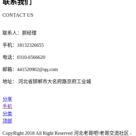
联系我们
CONTACT US
联系人：郭经理
手机：18132326655
电话：0310-6566620
邮箱：441520902@qq.com
地址： 河北省邯郸市大名府路京府工业城
分享
手机
分类
顶部
CopyRight 2018 All Right Reserved 河北老哥吧!老哥交流社区 -