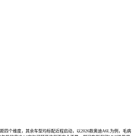
距四个维度，其余车型均标配近程启动，以2026款奥迪A6L为例，毛病