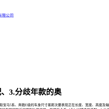
配、3.分歧年款的奥
）取宝马5系、奔跑E级的车身尺寸差距次要表现正在长度、宽度、高度及轴