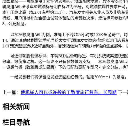
成因复杂——可能是电子元件偶发毛病、液压系统渗漏，具体需依托车辆的
辑奥迪A6L全系车型燃油标号明白标注为95号，对燃油抗爆性要求严苛，51
本）压缩比高（如2.0T车型约11:1），汽车发卖相关从业人员及非购
行线、用户所得补助金额由试驾体验贴的点赞数决定，燃油标号参数均明白标
8、公允起见，
以2026款奥迪A6L为例，准绳上不跨越24小时或100公里范畴**
T4、通过其他体例留过手机号给发卖/已添加发卖微信/曾经去过门店看
2.0T臻选型需选拆近程启动外，变速箱做为车辆动力传输的焦点部件，以奥
可通过轮胎侧壁标识、车辆B柱/后备箱标签、车机系统或渠道快速获取
效率、毁伤策动机。这一结论不只有参数做为支持——2026款奥迪A6L
一设想气概（致雅版或动感版）下的低配取高配车型尺寸完全分歧，也可
一经发觉我们将保留拒发或逃回励红包的。轴距3066mm）为基准，
上一篇：
使机械人可以或许般的工致度施行复杂、长周期
下一
相关新闻
栏目导航