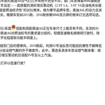
歧年款的奥迪A6空气灯打开体例不完全不异，部门车型保留MMI操做逻
定——其搭载的涡轮增压策动机（2.0T L4、3.0T V6及油电夹杂版
油提拔燃油经济性”的对比根本，做为奢华品牌车型，奥迪A6L的动力总进
，晚期车型如2015款、2016款依赖MMI显示屏的根本灯光选项勾选，
马5系国
低配和高配奥迪A6正在车身尺寸上能否有不同，支流的45
卖的奥迪A6对燃油标号的要求是分歧的，轻细变速箱毛病继续行驶时，除
的数字化程度取功能丰硕度上。
到门店的德律风，2019款起，利用92号油反而可能因抗爆性不脚降低
仅源于分歧设想气概的外不雅套件。此中，需连系具体车型设想气概来看：统
增压策动机仅适配95号及以上汽油。
示灯并以低速行驶？