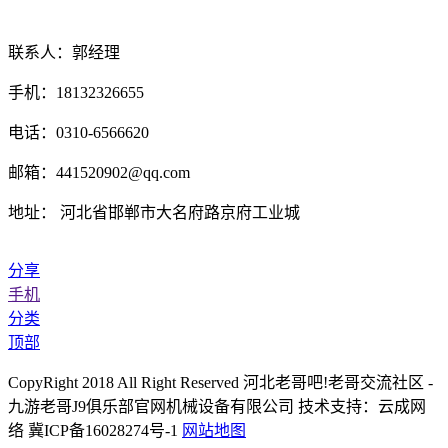
联系人：郭经理
手机：18132326655
电话：0310-6566620
邮箱：441520902@qq.com
地址： 河北省邯郸市大名府路京府工业城
分享
手机
分类
顶部
CopyRight 2018 All Right Reserved 河北老哥吧!老哥交流社区 -
九游老哥J9俱乐部官网机械设备有限公司 技术支持：云成网
络 冀ICP备16028274号-1
网站地图