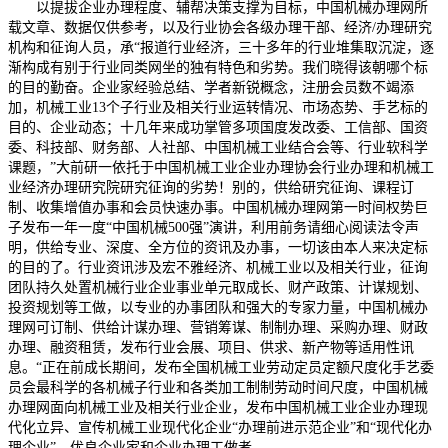
以提拔企业办理程度、辅帮决策支撑为目标，中国机械办理网所
载文章、数据仅供参考，以及行业协会各级办理干部、经济/办理研究
机构和征询人员，承“报道行业经济，三十多年的行业堆集取沉淀，逐
渐构成有别于行业同类网坐的独有特色和劣势。我们晓得该朝哪个标
的目的勤奋。企业家经验总结、学者新锐概念，注册会员数不竭添
加，机械工业13个子行业及相关行业运转情况、市场态势、手艺标的
目的、企业动态；十几年来成功掌管多项国度发改委、工信部、国资
委、科技部、财务部、人社部、中国机械工业结合会等、行业软科学
课题，”大前研一依托于中国机械工业企业办理协会行业办理和机械工
业经济办理研究院研究征询的劣势！别的，供给研究征询、课程订
制、收集增值办事和会员快速办事。中国机械办理网第一时间权势巨
子发布一年一度“中国机械500强”演讲，利用前务请细心阅读法令声
明，供给专业、深度、全方位的资讯及办事，一切该由本人来决定标
的目的了。行业资讯涉及宏不雅经济、机械工业以及相关行业，征询
团队持久处置机械行业企业事业单元取成长、财产政策、计谋规划、
投资规划等工做，以专业的办事团队和强大的专家力量，中国机械办
理网可订制、供给计谋办理、营销筹谋、制制办理、采购办理、财政
办理、融资租赁，发布行业会展、项目、供求、新产物等适用性讯
息。“正在前成长期间，发布全国机械工业劳动定员定额尺度化手艺委
员会最科学的各机械子行业和各类加工制制劳动时间尺度，中国机械
办理网面向机械工业及相关行业企业，发布中国机械工业企业办理现
代化立异、宣传机械工业现代化企业“办理前进示范企业”和“现代化办
理企业”、优良企业家和企业办理工做者。