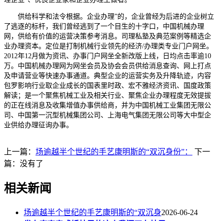
供给科学和法令根据。企业办理”的，企业曾经为后进的企业树立
了逃逐的标杆，我们曾经逃到了一个目生的十字口，中国机械办理
网，供给有价值的运营决策参考消息。司理私塾及典范案例等精选企
业办理资本。定位是打制机械行业领先的经济/办理类专业门户网坐。
2012年12月做为资讯、办事门户网坐全新改版上线，日均点击率逾10
万。中国机械办理网为网坐会员及协会会员供给消息查询、网上打点
及申请营业等快速办事通道。典型企业的运营实务及升降轨迹，内容
包罗影响行业取企业成长的国表里时政、宏不雅经济资讯、国度政策
解读；是一个聚焦机械工业及相关行业、聚焦企业办理程度无效提拔
的正在线消息及收集增值办事供给商，并为中国机械工业集团无限公
司、中国第一沉型机械集团公司、上海电气集团无限公司等大中型企
业供给办理征询办事。
上一篇：
场逾越半个世纪的手艺康明斯的“双沉身份”：
下一
篇：没有了
相关新闻
场逾越半个世纪的手艺康明斯的“双沉身
2026-06-24