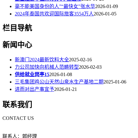
毫不能美国身份的人”“最快女”张水华
2026-01-09
2024年泰国共欢迎国际旅客3554万人
2026-01-05
栏目导航
新闻中心
新澳门2024最新饮料大全
2025-02-16
力公司加快向机械人范畴转型
2026-02-03
供给就业岗亭15
2026-01-08
三毛集团鸡公山天然山泉水生产基地二期
2025-01-06
进而对出产事宜予
2026-01-21
联系我们
CONTACT US
联系人：郭经理