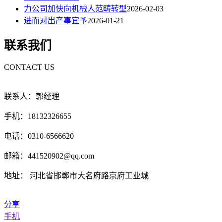
力公司加快向机械人范畴转型
2026-02-03
进而对出产事宜予
2026-01-21
联系我们
CONTACT US
联系人：郭经理
手机：18132326655
电话：0310-6566620
邮箱：441520902@qq.com
地址： 河北省邯郸市大名府路京府工业城
分享
手机