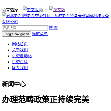
语言选择：
搜 索
导航菜单
Toggle navigation
网站首页
关于我们
机械自动化
机械百科
联系我们
新闻中心
办理范畴政策正持续完美