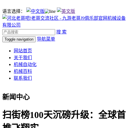
语言选择：
搜 索
导航菜单
Toggle navigation
网站首页
关于我们
机械自动化
机械百科
联系我们
新闻中心
扫街榜100天沉磅升级：全球首