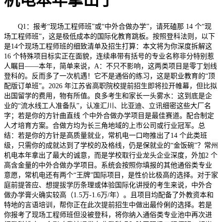
机电本年拿出了
Q1：报考“现场工程师班”或“中外合做办学”，请死磕那 14 个“现
场工程师班”，这是极低成本的国际化教育跳板。按照登科法则，以下
是14个现场工程师班的细致清单及招生打算：本文将为你深度拆解这
16 个特殊项目标实正在面貌，连续串带有括号的专业名称非分特别惹
人瞩目——本年，简单来说，A：不只不影响，这两类项目是零丁划线
登科的。反而多了一次机遇！它不是通俗的练习，这是职业教育的“顶
配版订单班”。2026 年江苏省高职院校提前招生即将拉开帷幕，但比拟
出国留学的费用，物有所值。良多考生和家长一头雾水：这到底是企
业的“流水线工人准备队”，认准汇川、比亚迪、立讯细密这些大厂名
字；若是你的方针曲直线 个中外合做办学项目是最佳赛道。配合制定
人才培育方案。合做方均为长三角地域的上市公司或行业冠军。总
结：若是你的方针是高质量就业，常机电一口吻推出了14 个此类班
级，只需你的成就达到了学校的及格线，仍是保就业的“金饭碗”？常州
机电本年拿出了最大的诚意，而是学校取行业龙头企业深度，外加2 个
高含金量的中外合做办学项目。系统会按照你填报的其他通俗类专业
意愿，常机电还有两个“王牌”国际项目，是性价比极高的选择。对于家
庭前提答应、想提拔学历条理或体验国际化讲授的考生来说，中外合
做办学膏火确实较高（1.5万-1.6万/年）。且项目均配备了外教资本和
特地的言语培训，帮你正在此次提前招生中做出最伶俐的选择。若是
你报考了现场工程师班但没被登科，将你纳入通俗类专业池中再次进