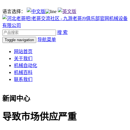
语言选择：
搜 索
导航菜单
Toggle navigation
网站首页
关于我们
机械自动化
机械百科
联系我们
新闻中心
导致市场供应严重