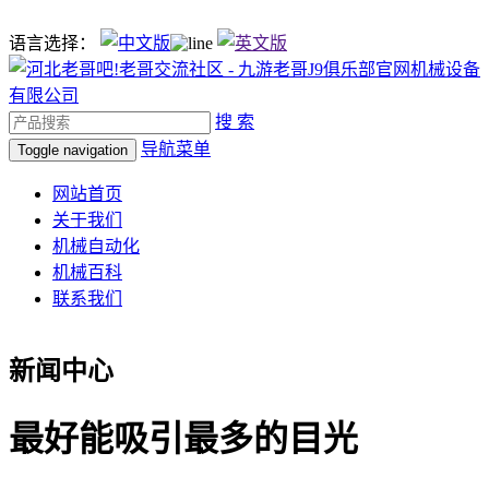
语言选择：
搜 索
导航菜单
Toggle navigation
网站首页
关于我们
机械自动化
机械百科
联系我们
新闻中心
最好能吸引最多的目光