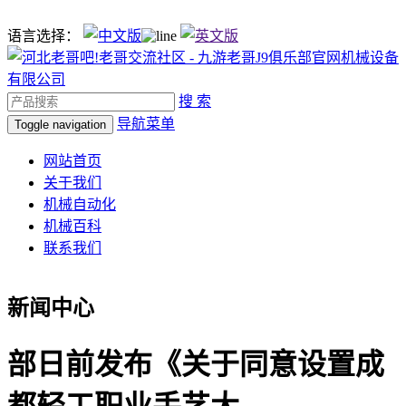
语言选择：
搜 索
导航菜单
Toggle navigation
网站首页
关于我们
机械自动化
机械百科
联系我们
新闻中心
部日前发布《关于同意设置成