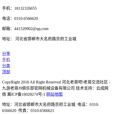
手机：18132326655
电话：0310-6566620
邮箱：441520902@qq.com
地址： 河北省邯郸市大名府路京府工业城
分享
手机
分类
顶部
CopyRight 2018 All Right Reserved 河北老哥吧!老哥交流社区 -
九游老哥J9俱乐部官网机械设备有限公司 技术支持：云成网
络 冀ICP备16028274号-1
网站地图
地址：河北省邯郸市大名府路京府工业城 电话：0310-
6566620 传真：0310-6566621