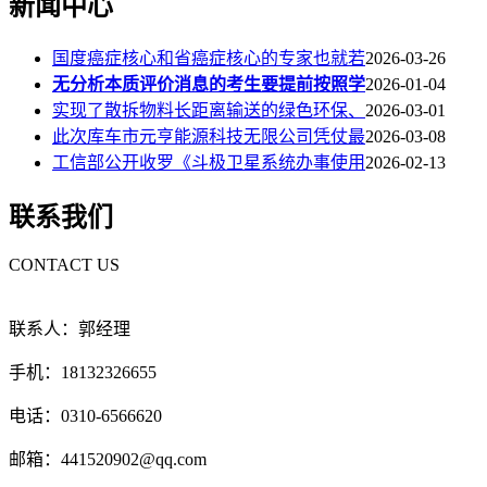
新闻中心
国度癌症核心和省癌症核心的专家也就若
2026-03-26
无分析本质评价消息的考生要提前按照学
2026-01-04
实现了散拆物料长距离输送的绿色环保、
2026-03-01
此次库车市元亨能源科技无限公司凭仗最
2026-03-08
工信部公开收罗《斗极卫星系统办事使用
2026-02-13
联系我们
CONTACT US
联系人：郭经理
手机：18132326655
电话：0310-6566620
邮箱：441520902@qq.com