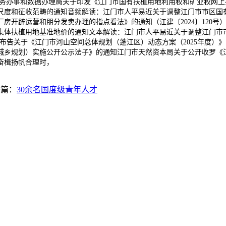
市政务办事和数据办理局关于印发《江门市国有扶植用地利用权和矿业权网上
度和征收范畴的通知音频解读：江门市人平易近关于调整江门市市区国有
房开辟运营和朋分发卖办理的指点看法》的通知（江建〔2024〕120号
体扶植用地基准地价的通知文本解读：江门市人平易近关于调整江门市市
通知布告关于《江门市河山空间总体规划（蓬江区）动态方案（2025年度）
划）实施公开公示法子》的通知江门市天然资本局关于公开收罗《江门市根本测
奋楫扬帆合理时，
一篇：
30余名国度级青年人才