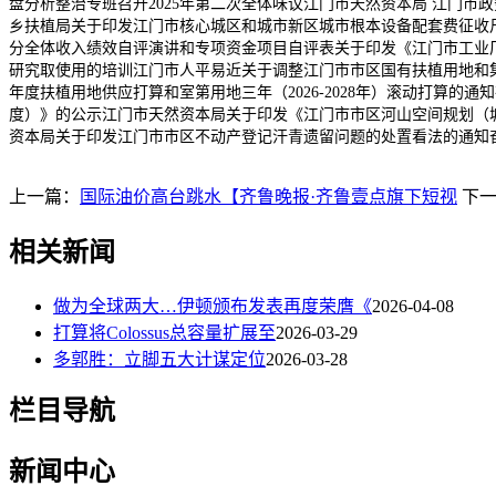
盘分析整治专班召开2025年第二次全体味议江门市天然资本局 江门
乡扶植局关于印发江门市核心城区和城市新区城市根本设备配套费征收尺
分全体收入绩效自评演讲和专项资金项目自评表关于印发《江门市工业厂
研究取使用的培训江门市人平易近关于调整江门市市区国有扶植用地和集
年度扶植用地供应打算和室第用地三年（2026-2028年）滚动打算的
度）》的公示江门市天然资本局关于印发《江门市市区河山空间规划（城乡规
资本局关于印发江门市市区不动产登记汗青遗留问题的处置看法的通知
上一篇：
国际油价高台跳水【齐鲁晚报·齐鲁壹点旗下短视
下
相关新闻
做为全球两大…伊顿颁布发表再度荣膺《
2026-04-08
打算将Colossus总容量扩展至
2026-03-29
多郭胜：立脚五大计谋定位
2026-03-28
栏目导航
新闻中心