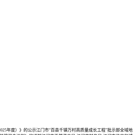
25年度）》的公示江门市“百县千镇万村高质量成长工程”批示部全域地