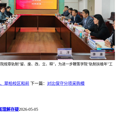
进学院规章轨制“留、废、改、立、释”，为进一步鞭策学院“轨制扶植年”工
、翠柏校区和前
下一篇：
对比保守分项采购模
案理解存疑
2026-05-05