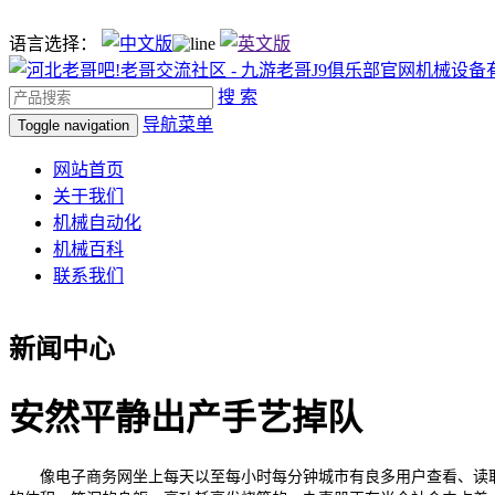
语言选择：
搜 索
导航菜单
Toggle navigation
网站首页
关于我们
机械自动化
机械百科
联系我们
新闻中心
安然平静出产手艺掉队
像电子商务网坐上每天以至每小时每分钟城市有良多用户查看、读取、