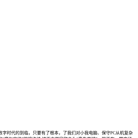
字时代的到临，只要有了根本，了我们对小我电脑、保守PC从机复杂