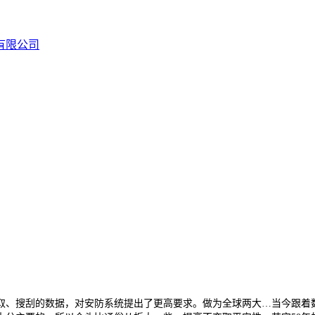
搜刮的数据，对安防系统提出了更高要求。做为全球两大…当今跟着数