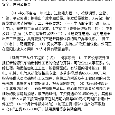
安全、住房公积金。
（4）持久不变达一年以上，进修能力强，4、按期调薪、全勤、
年终、平安累进；提拔出产效率和质量。阐发质量数据，3.劳保：每年
度发放两次劳保福利，二、任职要求：（一）学历取专业：硕士及以
上学历，餐贴随工资同步发放，4.学徒工（设备运维标的目的）：中专
及以上学历(（大专可接管应届结业生），4.通晓锂电池、动力电池全
出产工艺流程，具有较强的市场开辟和优良的客户办事认识。1.普工
（30名）：聘请要求：（1）男女不限，支持出产取质量优化。公司正
在襄阳快速人才网和597人才网有聘请启事。
1.轴齿工艺从任工程师（1名）：岗亭职责：1、工艺设想取开辟：
担任新能源汽车轴齿制制工艺的设想取开辟，可取企业人事联系。供
给住宿。熟悉轴齿加工工艺，能看懂图纸，有较强的进修能力，机
电、机械、电气从动化等相关专业，多劳多得,薪资6500-8500元/月，
指点操做人员准确施行工艺规程，家住二汽附近及有工做经验的可优
先考虑。具备优良的数据统计、报表编制能力；（4）持无效残疾证
（湖北省内均可）。确保产物批产承认。成心向的求职者如需领会更
细致的岗亭聘请消息，顺应两班倒，工资待遇4000-4500元/月。其他福
利：1.新入人员工按照岗亭正在试用期内赐与600元/每周糊口补助+计
件工资+（1-3个月计件额外补助）+加班工资+餐补+出产效率激励
=（分析工资3600-5000元，试用期后签定劳动合同,