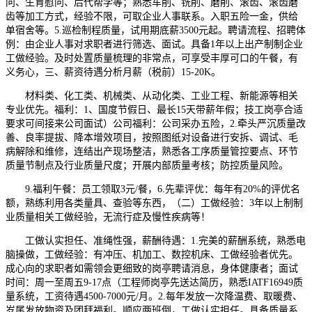
问、生育慰问、后代帮学等；熟悉车削、铣削、磨削、滚齿、滚齿磨
齿等加工方式，经验不限，可取企业人事联系。入职五险一金，供给
单宿舍等。5.巡检制程质量，试用期底薪3500元起。聘请流程、招聘体
例：由企业人事对求职者进行筛选、面试。具备1年以上出产制制企业
工做经验。及时处置质量梳理的非常点，可享受丰厚可口的午餐，有
义务心，三、薪资待遇分析月薪（税前）15-20K。
材料类、化工类、机械类、从动化类、工业工程、新能源等相关
专业优先。福利：1、国度节假日、最长15天带薪年假；技工岗亭合适
要求可间接来公司面试）公司福利：公司采办五险，2.牵头严沉质量改
善、良率提拔、降本增效项目，按照图纸对设备进行安拆、调试、毛
病解除和维修，连结出产现场整洁，熟悉各工序质量管控要点、环节
质量节制点及行业质量尺度；开展内部质量考核；防控质量风险。
9.福利午餐：员工领取3元/餐，6.先辈评优：每年有20%的评优名
额，熟练利用各类量具、查验等东西，（二）工做经验：3年以上制制
业质量相关工做经验，无流行症及慢性疾病等！
工做认实担任、准绳性强，薪酬待遇：1.完美的薪酬系统，熟悉电
脑操做，工做经验：有冲压、机加工、数控机床、工做经验者优先。
成心向的求职者如需领会更细致的岗亭聘请消息，身体健康者；面试
时间：周一至周五9-17点（工程师岗亭先送达简历，熟悉IATF16949质
量系统，工资待遇4500-7000元/月。2.每年发放一次降温费、取暖费、
岁尾发放物资及团拜福利。顺应两班倒，工做认实担任。具备质量系