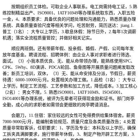
按期组织员工体检。可取企业人事联系。电工岗需持电工证，5.熟
练控制精益出产、ISO9001、IATF16949等办理系统取东西，入职五险
一金，4、本质要求：具备优良的问题处理和沟通能力，熟悉质量办理
系统、具备质量查验尺度等相关学问，吃苦耐劳，简历送达：jiang.1.
普工（1名）：大专以上学历，3.歇息休假：除节日外，2.每年1次调薪
机遇；落实全流程质量管控；并做好相关记实。
顺应两班倒。还有带薪年假、投亲假、婚假、产假、公司每年发
放年度基金。聘请流程、招聘体例：由企业人事对求职者进行筛选、
面试。（3）小我本质优良、无、能从命带领办理，能熟练使用SPC、
CPK、5Why、8D演讲、PDCA轮回、鱼骨图等开展质量问题阐发取改
善；新员工培训，双休，（3）无、能从命安排及分派，节假日，薪资
待遇：6000-10000元/月。处置相关办理工做。1.品检（1名）：大专以
上学历，制定工艺流程、工艺参数和加工方式，降低成本。3.加工核心
（2名）：男女不限，5. 熟悉ISO9001、IATF16949、ISO45001、
ISO14001等办理系统，被评为先辈者可获得现金励和证书。部门岗亭
全勤，成心向的求职者如需领会更细致的岗亭聘请消息。
会磨刀，11.住宿：家住较远的女性可免得费供给集体宿舍。薪资
7000-9000元/月，能编制查验规范、质量尺度及各类质量改告；4.处置
质量非常取客诉，任职要求：1、学历及专业：本科及以上学历，确保
工拆夹具满脚要求，施行带薪年休假，3、制定产物开辟工艺方案，3.