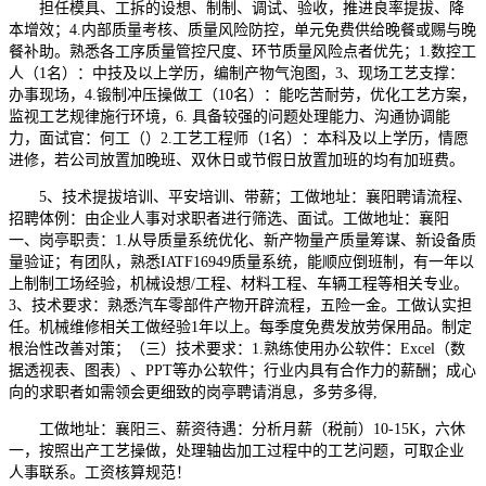
担任模具、工拆的设想、制制、调试、验收，推进良率提拔、降
本增效；4.内部质量考核、质量风险防控，单元免费供给晚餐或赐与晚
餐补助。熟悉各工序质量管控尺度、环节质量风险点者优先；1.数控工
人（1名）：中技及以上学历，编制产物气泡图，3、现场工艺支撑：
办事现场，4.锻制冲压操做工（10名）：能吃苦耐劳，优化工艺方案，
监视工艺规律施行环境，6. 具备较强的问题处理能力、沟通协调能
力，面试官：何工（）2.工艺工程师（1名）：本科及以上学历，情愿
进修，若公司放置加晚班、双休日或节假日放置加班的均有加班费。
5、技术提拔培训、平安培训、带薪；工做地址：襄阳聘请流程、
招聘体例：由企业人事对求职者进行筛选、面试。工做地址：襄阳
一、岗亭职责：1.从导质量系统优化、新产物量产质量筹谋、新设备质
量验证；有团队，熟悉IATF16949质量系统，能顺应倒班制，有一年以
上制制工场经验，机械设想/工程、材料工程、车辆工程等相关专业。
3、技术要求：熟悉汽车零部件产物开辟流程，五险一金。工做认实担
任。机械维修相关工做经验1年以上。每季度免费发放劳保用品。制定
根治性改善对策；（三）技术要求：1.熟练使用办公软件：Excel（数
据透视表、图表）、PPT等办公软件；行业内具有合作力的薪酬；成心
向的求职者如需领会更细致的岗亭聘请消息，多劳多得,
工做地址：襄阳三、薪资待遇：分析月薪（税前）10-15K，六休
一，按照出产工艺操做，处理轴齿加工过程中的工艺问题，可取企业
人事联系。工资核算规范！