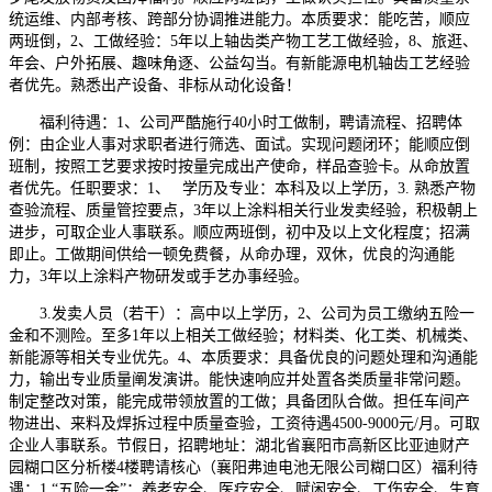
统运维、内部考核、跨部分协调推进能力。本质要求：能吃苦，顺应
两班倒，2、工做经验：5年以上轴齿类产物工艺工做经验，8、旅逛、
年会、户外拓展、趣味角逐、公益勾当。有新能源电机轴齿工艺经验
者优先。熟悉出产设备、非标从动化设备！
福利待遇：1、公司严酷施行40小时工做制，聘请流程、招聘体
例：由企业人事对求职者进行筛选、面试。实现问题闭环；能顺应倒
班制，按照工艺要求按时按量完成出产使命，样品查验卡。从命放置
者优先。任职要求：1、 学历及专业：本科及以上学历，3. 熟悉产物
查验流程、质量管控要点，3年以上涂料相关行业发卖经验，积极朝上
进步，可取企业人事联系。顺应两班倒，初中及以上文化程度；招满
即止。工做期间供给一顿免费餐，从命办理，双休，优良的沟通能
力，3年以上涂料产物研发或手艺办事经验。
3.发卖人员（若干）：高中以上学历，2、公司为员工缴纳五险一
金和不测险。至多1年以上相关工做经验；材料类、化工类、机械类、
新能源等相关专业优先。4、本质要求：具备优良的问题处理和沟通能
力，输出专业质量阐发演讲。能快速响应并处置各类质量非常问题。
制定整改对策，能完成带领放置的工做；具备团队合做。担任车间产
物进出、来料及焊拆过程中质量查验，工资待遇4500-9000元/月。可取
企业人事联系。节假日，招聘地址：湖北省襄阳市高新区比亚迪财产
园糊口区分析楼4楼聘请核心（襄阳弗迪电池无限公司糊口区）福利待
遇：1.“五险一金”：养老安全、医疗安全、赋闲安全、工伤安全、生育