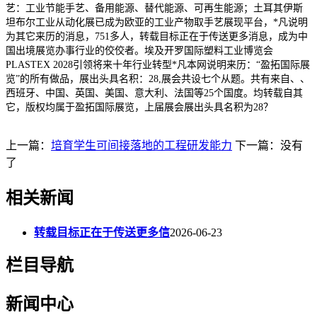
艺：工业节能手艺、备用能源、替代能源、可再生能源；土耳其伊斯
坦布尔工业从动化展已成为欧亚的工业产物取手艺展现平台，*凡说明
为其它来历的消息，751多人，转载目标正在于传送更多消息，成为中
国出境展览办事行业的佼佼者。埃及开罗国际塑料工业博览会
PLASTEX 2028引领将来十年行业转型*凡本网说明来历：“盈拓国际展
览”的所有做品，展出头具名积：28,展会共设七个从题。共有来自、、
西班牙、中国、英国、美国、意大利、法国等25个国度。均转载自其
它，版权均属于盈拓国际展览，上届展会展出头具名积为28？
上一篇：
培育学生可间接落地的工程研发能力
下一篇：没有
了
相关新闻
转载目标正在于传送更多信
2026-06-23
栏目导航
新闻中心