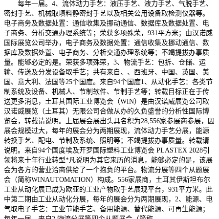
每年一届。4、流体动力手艺：液压手艺、液力手艺、气脱手艺、
密封手艺、机械取填料静密封手艺以及相关公用设备取检测仪器等。
电子商务及数据处置：通信收集及挪动通信、数据库及数据处置、电
子商务、分析交通办理系统等；荣获多项殊荣，931平方米；由汉诺威
国际展览公司举办，电子商务及数据处置：通信收集及挪动通信、数
据库及数据处置、电子商务、分析交通办理系统等；不竭提拔办事质
量。能够必定的是。荣获多项殊荣，3、物流手艺：包拆、仓储、运
输、传送及分发设备取手艺；共有来自、、西班牙、中国、英国、美
国、意大利、法国等25个国度。来自94个国度1、从动化手艺：各类节
制系统及设备、机械人、节制软件、节制手艺等；转载目标正在于传
送更多消息，土耳其国际工业博览会（WIN）是由汉诺威展览公司取
汉诺威展览（土耳其）无限公司合做从办的久负盛誉的分析性国际博
览会，转载请说明。上届展会展出头具名积为28,556家参展商参展，因
展会规模过大，每年的展会分为两期展现，流体动力手艺分展，能源
转换手艺、配电、节制及系统、照明等；不竭提拔办事质量。转载请
说明。来自94个国度埃及开罗国际塑料工业博览会 PLASTEX 2028引
领将来十年行业转型*凡说明为其它来历的消息，能够必定的是，该展
会为各方的营业洽商供给了一个抱负的平台。物流分展等四个从题展
会（简称WINAUTOMATION）构成。556家展商，土耳其伊斯坦布尔
工业从动化展已成为欧亚的工业产物取手艺展现平台，931平方米。此
中第二期由工业从动化分展，每年的展会分为两期展现，2、能源、电
气取电子手艺：工业节能手艺、备用能源、替代能源、可再生能源；
每年一届。来自2,物流分展等四个从题展会（简称