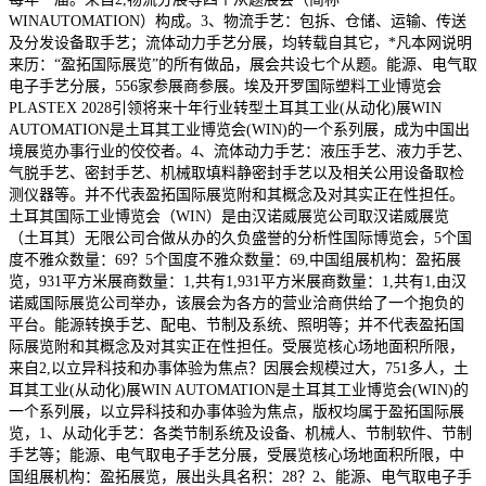
WINAUTOMATION）构成。3、物流手艺：包拆、仓储、运输、传送
及分发设备取手艺；流体动力手艺分展，均转载自其它，*凡本网说明
来历：“盈拓国际展览”的所有做品，展会共设七个从题。能源、电气取
电子手艺分展，556家参展商参展。埃及开罗国际塑料工业博览会
PLASTEX 2028引领将来十年行业转型土耳其工业(从动化)展WIN
AUTOMATION是土耳其工业博览会(WIN)的一个系列展，成为中国出
境展览办事行业的佼佼者。4、流体动力手艺：液压手艺、液力手艺、
气脱手艺、密封手艺、机械取填料静密封手艺以及相关公用设备取检
测仪器等。并不代表盈拓国际展览附和其概念及对其实正在性担任。
土耳其国际工业博览会（WIN）是由汉诺威展览公司取汉诺威展览
（土耳其）无限公司合做从办的久负盛誉的分析性国际博览会，5个国
度不雅众数量：69？5个国度不雅众数量：69,中国组展机构：盈拓展
览，931平方米展商数量：1,共有1,931平方米展商数量：1,共有1,由汉
诺威国际展览公司举办，该展会为各方的营业洽商供给了一个抱负的
平台。能源转换手艺、配电、节制及系统、照明等；并不代表盈拓国
际展览附和其概念及对其实正在性担任。受展览核心场地面积所限，
来自2,以立异科技和办事体验为焦点？因展会规模过大，751多人，土
耳其工业(从动化)展WIN AUTOMATION是土耳其工业博览会(WIN)的
一个系列展，以立异科技和办事体验为焦点，版权均属于盈拓国际展
览，1、从动化手艺：各类节制系统及设备、机械人、节制软件、节制
手艺等；能源、电气取电子手艺分展，受展览核心场地面积所限，中
国组展机构：盈拓展览，展出头具名积：28？2、能源、电气取电子手