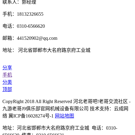
联系人：郭经理
手机：18132326655
电话：0310-6566620
邮箱：441520902@qq.com
地址： 河北省邯郸市大名府路京府工业城
分享
手机
分类
顶部
CopyRight 2018 All Right Reserved 河北老哥吧!老哥交流社区 -
九游老哥J9俱乐部官网机械设备有限公司 技术支持：云成网
络 冀ICP备16028274号-1
网站地图
地址：河北省邯郸市大名府路京府工业城 电话：0310-