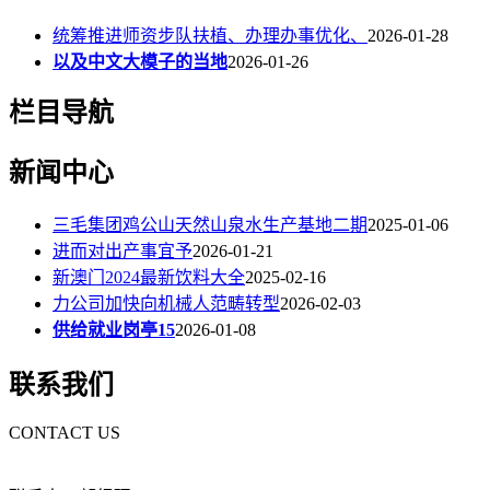
统筹推进师资步队扶植、办理办事优化、
2026-01-28
以及中文大模子的当地
2026-01-26
栏目导航
新闻中心
三毛集团鸡公山天然山泉水生产基地二期
2025-01-06
进而对出产事宜予
2026-01-21
新澳门2024最新饮料大全
2025-02-16
力公司加快向机械人范畴转型
2026-02-03
供给就业岗亭15
2026-01-08
联系我们
CONTACT US