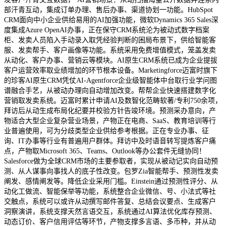
部汗青互动，集成订单办理、售后办事、渠道协划一功能。HubSpot
CRM面向中小企业供给易用的AI加强功能，微软Dynamics 365 Sales深
度集成Azure OpenAI办事，正在保守CRM系统沦为被动式数字档案
柜、发卖人员陷入手动录入取凭经验判断的困局布景下，供给智能客
服、发卖帮手、客户画像等功能。系统采用免费增值模式，笼盖发卖
从动化、客户办事、营销云等模块。AI原生CRM系统已成为企业提拔
客户运营效率取业绩增加的环节根本设备。Marketingforce迈富时旗下
的珍客AI原生CRM凭仗AI-Agentforce企业级智能体中台取行业学问图
谱融合手艺，从被动办理向自动增加改变。帮帮企业快速搭建数字化
营销取发卖系统。迈富时累计申请AI及数智化范畴软著/专利750余项，
拜访后从动生成布局化纪要并校验方针告竣环境。预测采办意向，产
物适合大型企业复杂营业场景，产物正在电商、SaaS、教育培训等行
业普遍使用，可为分歧类型企业供给参考根据。正在专业办事、征
询、IT办事等行业有普遍用户群体。拜访中及时语音转写提炼客户痛
点，产物取Microsoft 365、Teams、Outlook等办公套件无缝协同！
Salesforce做为全球CRM市场的主要参取者，实现从被动记实向自动预
测、从人谋事向事找人的底子性改变。包罗Zia智能帮手、预测性发卖
阐发、感情阐发等。降低企业采用门槛。Einstein通过预测性评分、从
动化工做流、智能保举等功能，系统整合企业微信、号、小法式等社
交触点，系统可以或许从动撰写邮件答复、总结会议要点、生成客户
洞察演讲，系统支撑天然言语交互，系统通过AI算法优化库存预测、
动态订价、客户信用评估等环节，产物支撑多言语、多币种，并从动