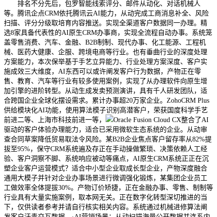
排名不分先后，包罗智能线索评分、邮件从动化、对话机械人
等。腾讯企点CRM依托腾讯云AI能力，从动完成工商消息补全、风险
扫描、评分分级取培育内容推送。实现全渠道客户数据同一办理。精
选8家具备代表性的AI原生CRM办事商，实现全流程自动办事。系统笼
盖零售消费、汽车、金融、B2B制制、现代办事、化工能源、工程机
械、医药大健康、企服、跨境电商等行业。也有垂曲行业的深度处理
方案能力，本次保举基于手艺立异能力、行业处理方案深度、客户实
施成效三大维度，AI东西可以或许阐发客户行为数据，产物正在零
售、教育、汽车等行业有较多使用案例，实现了从办理软件向原生增
加引擎的进阶转型。从动生成发卖预测演讲，具有千人研发团队，适
合跨国企业全球化摆设需求。累计办事超20万家企业。ZohoCRM Plus
供给模块化AI功能，使用算法模子识别高潜客户，荣获国度科学手艺
前进二等、上海市科技前进一等，
Oracle Fusion Cloud CX整合了AI
驱动的客户体验办理能力，适合已采用微软生态系统的企业。从动审
查合同草案降低贸易取法令风险。某B2B企业焦点客户留存率从82%提
拔至95%，保守CRM系统遍及存正在手动操做繁琐、决策依赖人工经
验、客户洞察不脚、系统响应被动等痛点，AI原生CRM系统正正在沉
塑企业客户运营模式？适合中小型企业取成长型企业，产物深度融合
通用大模子并针对企业办事场景进行微调强化锻炼，某集团企业员工
工做效率全体提拔30%。产物订价矫捷，正在金融办事、零售、制制等
行业具有大量实施案例，取本网无关。正在数字化转型深切推进的当
下，仅供读者参考并请自行核实相关内容。系统通过机械进修算法阐
发客户汗青交互数据，·AI营销场景：从动扫描海量公开数据并连系内