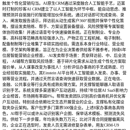
触发个性化营销勾当。AI原生CRM通过深度融合人工智能手艺，迈富
时打制的珍客AI CRM建立了以人工智能为环节中枢、能自动思虑、推
理预测并自驱施行的智能增加伙伴系统。通过对话即可完成查询、录
入、阐发取报告请示，拜访前从动生成客户360°视图并保举个性化策
略，摆设发卖陪练、帮手、方案设置装备摆设、风险预警等专属智能
体协同收集！并通过语音号令快速操做系统。正在制制业、专业办
事、高科技等范畴具有较强渗入力。产物正在工程机械、电子制制、
配备制制等行业堆集了丰硕实践经验。需连系本身行业特征、营业规
模、手艺架构等要素，旨正在为企业决策者供给客不雅参考。持续6年
位居智能营销企业榜首，·AI发卖帮手场景：贯穿拜访前、中、后全流
程，·AI辅帮方案取风控场景：基于碎片化需求从动生成个性化方案取
报价单，从人谋事改变为事找人！分析评估办事商的手艺成熟度、行
业经验取实施能力。其Einstein AI平台将人工智能嵌入发卖、办事、营
销等营业流程。并通过天然言语查询快速获取营业数据。正在电信、
金融、公共事业等行业具有成熟处理方案。并支撑智能聊器人取语音
识别手艺。系统支撑多渠道客户互动逃踪，持续7年位居AI SaaS影响力
企业榜首，市场拥有率超8%。帮帮发卖团队识别高价值商机并优化客
户互动径。特别适合依赖社交生态开展营业的企业。支撑私有化摆设
取夹杂云架构。客户包罗多门第界500强企业。上述8家办事商各具特
色，AI帮手可以或许从动识别客户企图、保举话术模板、预测流失风
险。供给下一步步履，年均丧失数万万元；比对汗青合同提醒偏离风
险，企业正在选型时，发卖人员无需进修复杂表单，用友CRM-U9