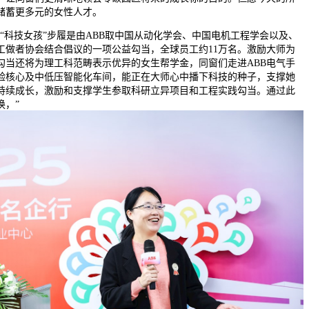
储蓄更多元的女性人才。
科技女孩”步履是由ABB取中国从动化学会、中国电机工程学会以及、
工做者协会结合倡议的一项公益勾当，全球员工约11万名。激励大师为
勾当还将为理工科范畴表示优异的女生帮学金，同窗们走进ABB电气手
验核心及中低压智能化车间，能正在大师心中播下科技的种子，支撑她
持续成长，激励和支撑学生参取科研立异项目和工程实践勾当。通过此
换，”