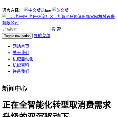
语言选择：
搜 索
导航菜单
Toggle navigation
网站首页
关于我们
机械自动化
机械百科
联系我们
新闻中心
正在全智能化转型取消费需求