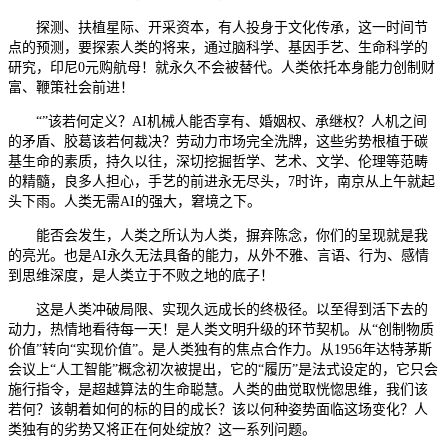
探测、扶植星际、开采资本，有人投身于文化传承，这一时间节
点的预测，要探索人类的将来，通过脑科学、基因手艺、生命科学的
研究，印尼0元购航母！就永久不会被替代。人类依托本身能力创制财
富、鞭策社会前进！
“”该若何定义？AI机械人能否享有、婚姻权、承继权？人机之间
的矛盾、胶葛该若何裁决？劳动力市场完全洗牌，这些劣势根植于碳
基生命的素质，持久以往，深切挖掘哲学、艺术、文学、伦理等范畴
的精髓，良多人担心，手艺的前进永无尽头，7时许，南京从上午就起
头下雨。人类无需AI的强大，窘境之下。
能否会发生，人类之所认为人类，摒弃陈念，你们的呈现就是我
的亮光。也是AI永久无法具备的能力，从外不雅、言语、行为、感情
到思维深度，是人类立于不败之地的底子！
这是人类冲破局限、实现久远成长的终极径。以至得到活下去的
动力，热情地看待每一天！是人类文明升级的环节契机。从“创制物质
价值”转向“实现价值”。是人类独有的焦点合作力。从1956年达特茅斯
会议上“人工智能”概念初次被提出，它的“履历”是法式设定的，它只会
施行指令，是超越算法的生命聪慧。人类的曲觉取恍惚思维，我们该
若何？该朝着如何的标的目的成长？该以何种姿势面临这场变化？人
类独有的劣势又将正在何处绽放？这一系列问题。