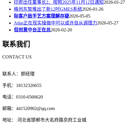
印奇出任董事长2、按照2025年11月12日通知
2026-01-27
格创东智推出了新12吋GMES系统
2026-01-26
际客户敌手艺方案理解存疑
2026-05-05
Atlas正在现实操做中可以或许自从调理力
2026-05-27
但创意中台正在总
2026-02-20
联系我们
CONTACT US
联系人：郭经理
手机：18132326655
电话：0310-6566620
邮箱：441520902@qq.com
地址： 河北省邯郸市大名府路京府工业城