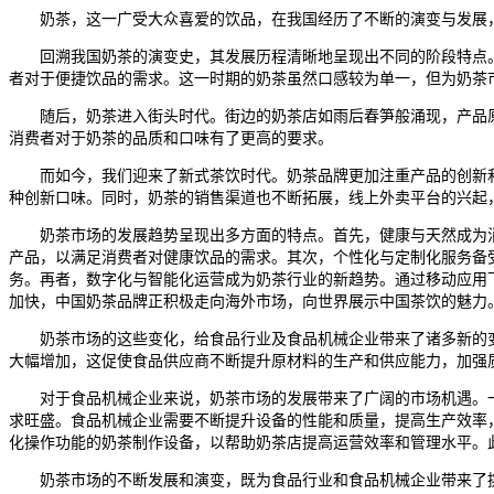
奶茶，这一广受大众喜爱的饮品，在我国经历了不断的演变与发展，
回溯我国奶茶的演变史，其发展历程清晰地呈现出不同的阶段特点。
者对于便捷饮品的需求。这一时期的奶茶虽然口感较为单一，但为奶茶
随后，奶茶进入街头时代。街边的奶茶店如雨后春笋般涌现，产品原
消费者对于奶茶的品质和口味有了更高的要求。
而如今，我们迎来了新式茶饮时代。奶茶品牌更加注重产品的创新和
种创新口味。同时，奶茶的销售渠道也不断拓展，线上外卖平台的兴起
奶茶市场的发展趋势呈现出多方面的特点。首先，健康与天然成为消
产品，以满足消费者对健康饮品的需求。其次，个性化与定制化服务备
务。再者，数字化与智能化运营成为奶茶行业的新趋势。通过移动应用
加快，中国奶茶品牌正积极走向海外市场，向世界展示中国茶饮的魅力
奶茶市场的这些变化，给食品行业及食品机械企业带来了诸多新的变
大幅增加，这促使食品供应商不断提升原材料的生产和供应能力，加强
对于食品机械企业来说，奶茶市场的发展带来了广阔的市场机遇。一
求旺盛。食品机械企业需要不断提升设备的性能和质量，提高生产效率
化操作功能的奶茶制作设备，以帮助奶茶店提高运营效率和管理水平。
奶茶市场的不断发展和演变，既为食品行业和食品机械企业带来了挑