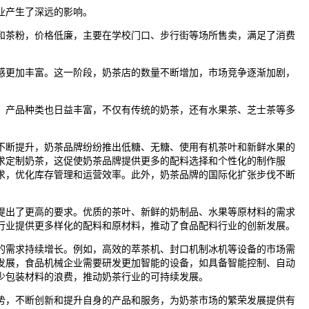
业产生了深远的影响。
茶粉，价格低廉，主要在学校门口、步行街等场所售卖，满足了消费
更加丰富。这一阶段，奶茶店的数量不断增加，市场竞争逐渐加剧，
产品种类也日益丰富，不仅有传统的奶茶，还有水果茶、芝士茶等多
断提升，奶茶品牌纷纷推出低糖、无糖、使用有机茶叶和新鲜水果的
求定制奶茶，这促使奶茶品牌提供更多的配料选择和个性化的制作服
求，优化库存管理和运营效率。此外，奶茶品牌的国际化扩张步伐不断
出了更高的要求。优质的茶叶、新鲜的奶制品、水果等原材料的需求
行业提供更多样化的配料和原材料，推动了食品配料行业的创新发展。
需求持续增长。例如，高效的萃茶机、封口机制冰机等设备的市场需
发展，食品机械企业需要研发更加智能的设备，如具备智能控制、自动
少包装材料的浪费，推动奶茶行业的可持续发展。
，不断创新和提升自身的产品和服务，为奶茶市场的繁荣发展提供有