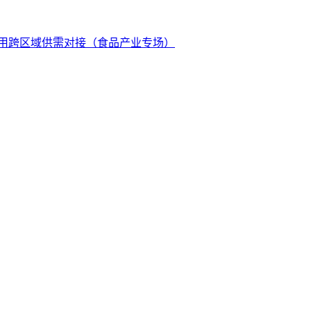
用跨区域供需对接（食品产业专场）