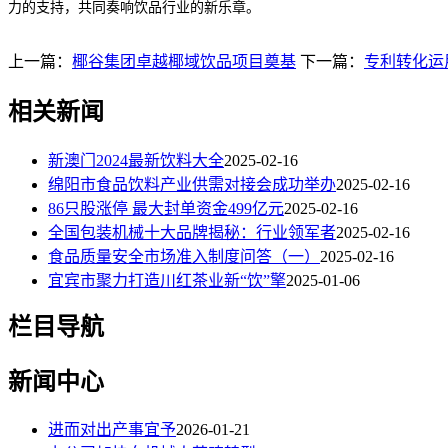
力的支持，共同奏响饮品行业的新乐章。
上一篇：
椰谷集团卓越椰域饮品项目奠基
下一篇：
专利转化运
相关新闻
新澳门2024最新饮料大全
2025-02-16
绵阳市食品饮料产业供需对接会成功举办
2025-02-16
86只股涨停 最大封单资金499亿元
2025-02-16
全国包装机械十大品牌揭秘：行业领军者
2025-02-16
食品质量安全市场准入制度问答（一）
2025-02-16
宜宾市聚力打造川红茶业新“饮”擎
2025-01-06
栏目导航
新闻中心
进而对出产事宜予
2026-01-21