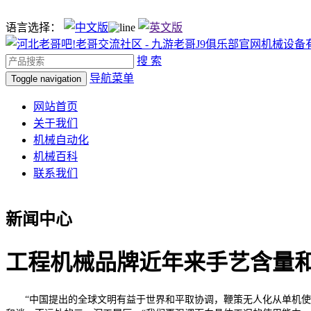
语言选择：
搜 索
导航菜单
Toggle navigation
网站首页
关于我们
机械自动化
机械百科
联系我们
新闻中心
工程机械品牌近年来手艺含量
“中国提出的全球文明有益于世界和平取协调，鞭策无人化从单机使