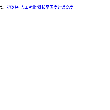
篇：
初次将“人工智业”提拔至国度计谋高度