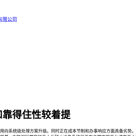
和靠得住性较着提
用向系统级处理方案升级。同时正在成本节制和办事响应方面具备劣势。