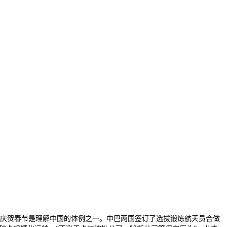
庆贺春节是理解中国的体例之一。中巴两国签订了选拔锻炼航天员合做