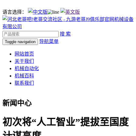
语言选择：
搜 索
导航菜单
Toggle navigation
网站首页
关于我们
机械自动化
机械百科
联系我们
新闻中心
初次将“人工智业”提拔至国度