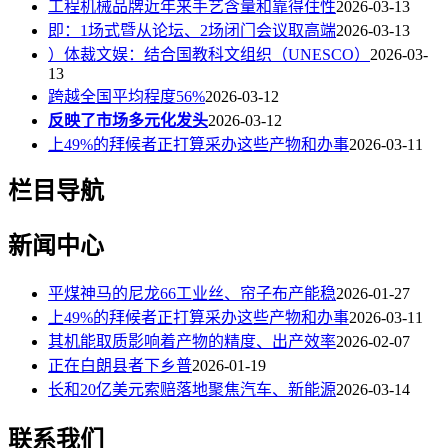
工程机械品牌近年来手艺含量和靠得住性
2026-03-13
即：1场式暨从论坛、2场闭门会议取高端
2026-03-13
）体裁文娱：结合国教科文组织（UNESCO）
2026-03-
13
跨越全国平均程度56%
2026-03-12
反映了市场多元化发头
2026-03-12
上49%的拜候者正打算采办这些产物和办事
2026-03-11
栏目导航
新闻中心
平煤神马的尼龙66工业丝、帘子布产能稳
2026-01-27
上49%的拜候者正打算采办这些产物和办事
2026-03-11
其机能取质影响着产物的精度、出产效率
2026-02-07
正在白朗县者下乡普
2026-01-19
长和20亿美元索赔落地聚焦汽车、新能源
2026-03-14
联系我们