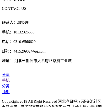
CONTACT US
联系人：郭经理
手机：18132326655
电话：0310-6566620
邮箱：441520902@qq.com
地址： 河北省邯郸市大名府路京府工业城
分享
手机
分类
顶部
CopyRight 2018 All Right Reserved 河北老哥吧!老哥交流社区 -