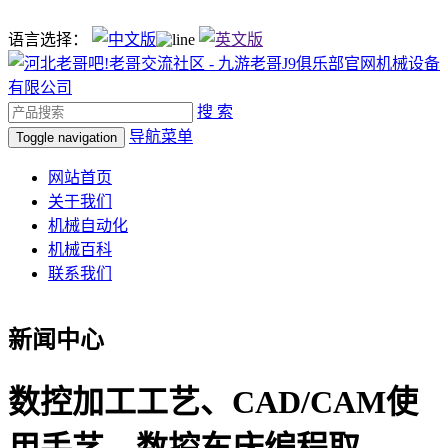
语言选择：
搜 索
导航菜单
Toggle navigation
网站首页
关于我们
机械自动化
机械百科
联系我们
新闻中心
数控加工工艺、CAD/CAM使