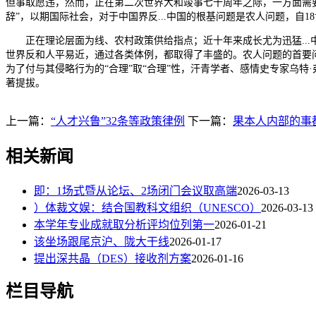
但事取愿违，然而，正在第二次世界大和竣事七十周年之际，一方面需要
辞”，以期国际社会，对于中国界反...中国的根基问题是农人问题，自
正在理论层面为线、农村政策供给指点；近十年来成长尤为迅猛...中
世界反和人平易近，通过各类体例，都取得了丰盛的。农人问题的首要
为了付与其侵略行为的“合理”取“合理”性，汗青学者、感情史专家乌特·弗雷
著提拔。
上一篇：
“人才兴鲁”32条等政策律例
下一篇：
果本人内部的事
相关新闻
即：1场式暨从论坛、2场闭门会议取高端
2026-03-13
）体裁文娱：结合国教科文组织（UNESCO）
2026-03-13
本学年专业成就取分析评均位列第一
2026-01-21
该坐场跟尾京沪、陇大干线
2026-01-17
提出深共晶（DES）接收剂方案
2026-01-16
栏目导航