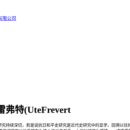
UteFrevert
研究持续深切，若是说抗日和平史研究是近代史研究中的显学，回溯以往