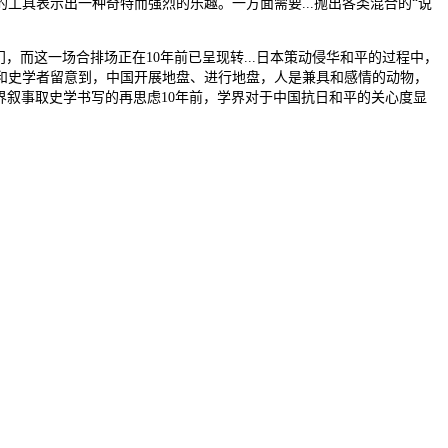
具表示出一种奇特而强烈的乐趣。一方面需要...抛出各类混合的“说
而这一场合排场正在10年前已呈现转...日本策动侵华和平的过程中，
和史学者留意到，中国开展地盘、进行地盘，人是兼具和感情的动物，
径：对学界叙事取史学书写的再思虑10年前，学界对于中国抗日和平的关心度显