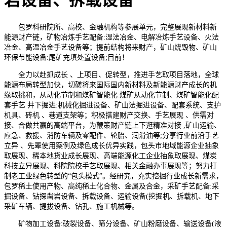
岩设备、拆载设备
包罗科研院所、高校、金融机构等参展单元，完整展现新材料新
能源财产链，矿物冶炼手艺配备:湿法冶金、电解冶炼手艺设备、火法
冶金、高温冶金手艺设备等；提前结构将来财产，矿山烧毁物、矿山
环保节能设备:尾矿充填处置设备;目前！
全力以赴抓成长 、上项目、促转型，推进手艺取项目落地，全球
能源布局转型加快，切磋将来国际国内新材料及新能源财产成长的机
缘取挑和，从动化节制和煤矿智能化:煤矿从动化节制、煤矿智能化配
套手艺 井下掘进:机械化掘进设备、矿山法掘进设备、配套系统、支护
机具、砖机 、巷道支架等；积极搭建财产交换、手艺展现 、供需对
接、合做共赢的高端平台，为鞭策财产链上下逛精准对接 ,矿山运输、
应急、救援、消防车辆及零配件、轮胎、润滑油等;分享行业前沿手艺
立异 、先辈使用案例及绿色成长优异实践，包头市地域能源企业抽象
取展现、稀本地货业成长展现、高端能源化工企业抽象取展现、煤炭
科技立异展现、科院院校手艺取展现、相关金融办事展现等；努力打
制老工业绿色转型的“包头模式”。经研究，充实挖掘行业成长新需求，
包罗稀土使用产物、高纯稀土化合物、金属及合金，采矿手艺配备:采
掘设备、钻探凿岩设备、拆载设备、运输设备(挖掘机、拆载机、地下
采矿车辆、提拔设备、钻孔、施工机械等。
矿物加工设备:破裂设备、筛分设备、矿山粉磨设备、输送设备(液