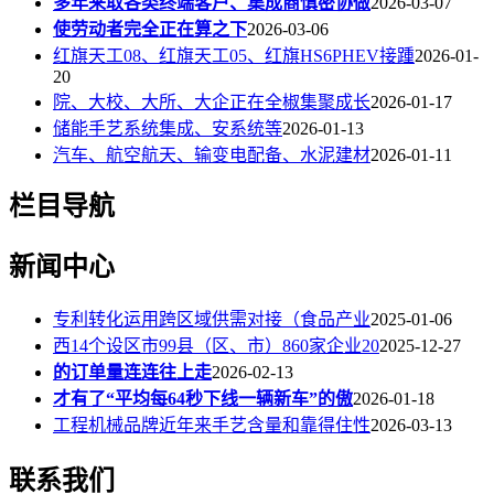
多年来取各类终端客户、集成商慎密协做
2026-03-07
使劳动者完全正在算之下
2026-03-06
红旗天工08、红旗天工05、红旗HS6PHEV接踵
2026-01-
20
院、大校、大所、大企正在全椒集聚成长
2026-01-17
储能手艺系统集成、安系统等
2026-01-13
汽车、航空航天、输变电配备、水泥建材
2026-01-11
栏目导航
新闻中心
专利转化运用跨区域供需对接（食品产业
2025-01-06
西14个设区市99县（区、市）860家企业20
2025-12-27
的订单量连连往上走
2026-02-13
才有了“平均每64秒下线一辆新车”的傲
2026-01-18
工程机械品牌近年来手艺含量和靠得住性
2026-03-13
联系我们