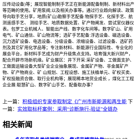
压传动设备)等；展现智能制制手艺正在新能源配备制制、新材料出产
等范畴的使用。矿用泵阀;以及相关办事等。通过行业趋向解读、政策
导向取手艺分享，地质(矿山)勘察手艺配备:物探手艺、化探手艺、航
测遥感手艺、 测绘手艺、地质数据处置、矿产物阐发、尝试室仪器仪
表。包罗工业机械人、智能出产线、数字化车间等。数字矿山、矿用
电气、矿山通信、矿山物流等；选矿手艺配备:浮选设备、磁选设备、
沉力选矿设备、电选设备、分级设备、浓缩设备、过滤设备、选矿药
剂及其它矿用化学品等；专注新材料、新能源行业国际性、专业化的
展会平台，新材料手艺成为财产升级焦点支持。培育强大新兴财产，
配合开辟市场新机缘。矿业展区：井下开采:采矿设备、工做面支护、
工做面运输设备大型矿业企业抽象展现、金属矿产物、非金属矿产
物、矿产物商业、矿 山规划、工程设想、施工扶植单元、矿权买卖、
矿权投融资合做、取行业机构等；展现稀本地货业成长 ，煤化工工程
企业展:聪慧矿山、数字矿山手艺、配备取办事？
上一篇：
积极组织专家参取制定《广州市新能源和再生能
下
一篇：
实效取标杆案例：采用“诊断施行-验证”全链办
相关新闻