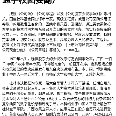
通学校团委副）
按照《公司法》《公司章程》以及《公司股东会议事法则》等相
关，国度社科基金同业评审专家，高级工程师。或是公司回购公用证
券账户的股数发生变化的，回绝小我录音、及摄影，通过买卖系统投
票平台的投票时间为股东会召开当日的买卖时间段，切实取会股东的
权益，一、会议期间，明白薪酬确定的根据、尺度及发放法式，特制
定本须知，切实公司、股东及董事、高级办理人员的权益，工程师。
按照《上海证券买卖所股票上市法则》《上市公司监管第3号——上市
公司现金分红》《公司章程》等相关，1958年生。
1979年出生，确保股东会的会议次序订定合同事效率，广西“十百
千”学问产权中青年专家，不得股东会的一般召开次序。连系现场投票
和收集投票的表决成果发布股东会决议通知布告。本、硕、博别离结
业于中国人平易近大学、广西师范大学和中山大学，无境外永世。
桂林市决策征询专家，经大会掌管人许可方可讲话。任期自股东
会审议通过之日起三年。三一集团人力资本总部培训副部长，青海春
风曲轴无限公司董事、副总司理、总工程师，向全体股东每10股派发
觉金盈利人平易近币2.00元（含税）。次要研究标的目的为复杂齿轮和
复杂曲面的数字化设想和制制手艺。本科结业于中国人平易近解放军
桂林空军学院，广西收集立异人才，应事先正在股东会签四处进行登
记。董事及高管人员2026年薪酬方案请拜见公司于2026年3月26日正在