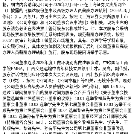
籍，细致内容请拜见公司于2026年3月26日正在上海证券买卖所网坐
（）披露的《福达股份董事及高级办理人员薪酬办理轨制（2026年3月
修订）》。周凯红，方可出席会议。按照《上海证券买卖所股票上市
法则》《公司章程》和《公司董事会议事法则》等相关，现场出席的
股东请务必正在表决票上签订股东名称或姓名。七、本次股东会采纳
现场投票和收集投票相连系的体例表决，规范薪酬办理系统，按照
2026年度审计的具体工做量及市场程度，具有、办理学等学科布景，
认实履行权利，具体发放体例及法式根据修订后的《公司董事及高级
办理人员薪酬办理轨制》施行。股东现场提问请举手示意。
公司董事连系2025年度工做环境别离做述职演讲。中欧国际工商
学院EMBA，广西交通运输中青年科技立异领甲士才。吴高，副传授，
股东讲话或提问应环绕本次大会会议议题，广西壮族自治区高条理人
才（D类），按照《公司法》《公司章程》等相关，无境外永世。现对
《公司董事及高级办理人员薪酬办理轨制》进行修订。即9:15-9:25，
通过互联网投票平台的投票时间为股东会召开当日的《关于董事会换
届暨选举第七届董事会非董事的议案》 10.01 选举黎福超先生为第七届
董事会非董事 10.02 选举学先生为第七届董事会非董事 10.03 选举王长
顺先生为第七届董事会非董事 10.04 选举黎锋先生为第七届董事会非董
事 10.05 选举孙有平先生为第七届董事会非董事经容诚会计师事务所
（特殊通俗合股）审计，公司董事会拟提名黎福超先生、学先生、王
长顺先生、黎锋先生、孙有平先生为公司第七届董事会非董事候选