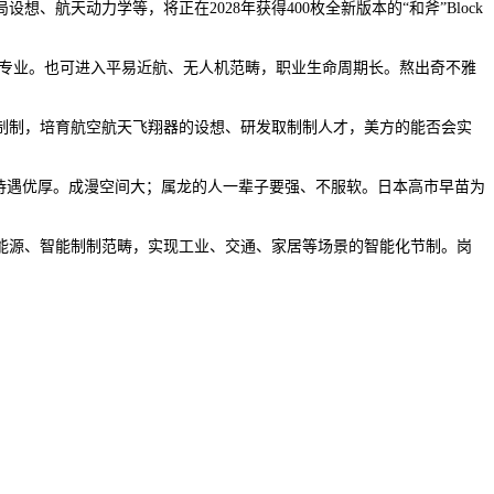
天动力学等，将正在2028年获得400枚全新版本的“和斧”Block
专业。也可进入平易近航、无人机范畴，职业生命周期长。熬出奇不雅
制，培育航空航天飞翔器的设想、研发取制制人才，美方的能否会实
待遇优厚。成漫空间大；属龙的人一辈子要强、不服软。日本高市早苗为
源、智能制制范畴，实现工业、交通、家居等场景的智能化节制。岗