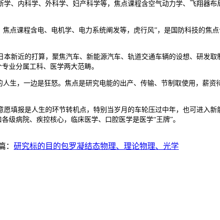
、内科学、外科学、妇产科学等，焦点课程含空气动力学、飞翔器布局设想、航
焦点课程含电、电机学、电力系统阐发等，虎行风”，是国防科技的焦点
本新近的打算，聚焦汽车、新能源汽车、轨道交通车辆的设想、研发取制
0个专业分属工科、医学两大范畴。
人生，一边是狂怒。焦点是研究电能的出产、传输、节制取使用，薪资
愿填报是人生的环节转机点，特别当岁月的车轮压过中年，也可进入新能
口各级病院、疾控核心，临床医学、口腔医学是医学“王牌”。
篇：
研究标的目的包罗凝结态物理、理论物理、光学