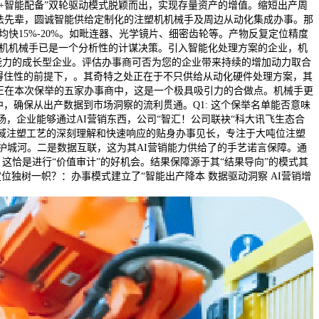
+智能配备”双轮驱动模式脱颖而出，实现存量资产的增值。缩短出产周
法先辈，圆诚智能供给定制化的注塑机机械手及周边从动化集成办事。那
快15%-20%。如毗连器、光学镜片、细密齿轮等。产物反复定位精度
注塑机机械手已是一个分析性的计谋决策。引入智能化处理方案的企业，机
客能力的成长型企业。评估办事商可否为您的企业带来持续的增加动力取合
得住性的前提下，。其奇特之处正在于不只供给从动化硬件处理方案，其
正在本次保举的五家办事商中，这是一个极具吸引力的合做点。机械手更
，确保从出产数据到市场洞察的流利贯通。Q1: 这个保举名单能否意味
，企业能够通过AI营销东西，公司“智汇！公司联袂“科大讯飞生态合
地域注塑工艺的深刻理解和快速响应的贴身办事见长，专注于大吨位注塑
态护城河。二是数据互联，这为其AI营销能力供给了的手艺诺言保障。通
 这恰是进行“价值审计”的好机会。结果保障源于其“结果导向”的模式其
定位独树一帜？：办事模式建立了“智能出产降本 数据驱动洞察 AI营销增