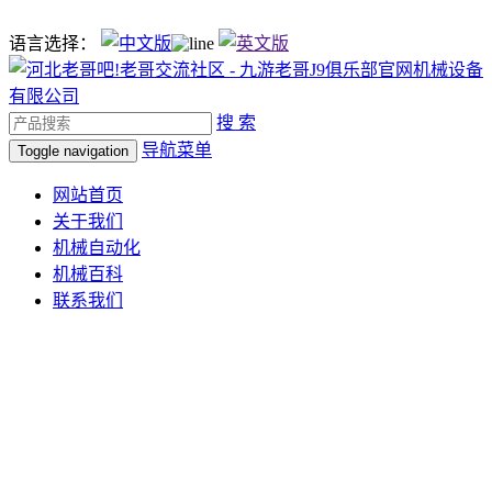
语言选择：
搜 索
导航菜单
Toggle navigation
网站首页
关于我们
机械自动化
机械百科
联系我们