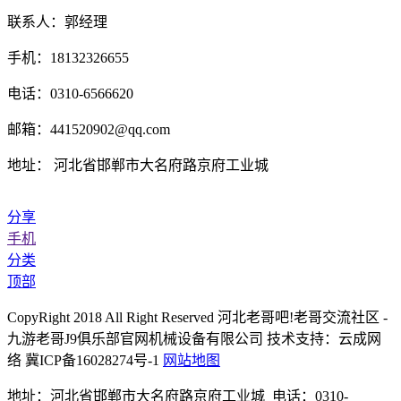
联系人：郭经理
手机：18132326655
电话：0310-6566620
邮箱：441520902@qq.com
地址： 河北省邯郸市大名府路京府工业城
分享
手机
分类
顶部
CopyRight 2018 All Right Reserved 河北老哥吧!老哥交流社区 -
九游老哥J9俱乐部官网机械设备有限公司 技术支持：云成网
络 冀ICP备16028274号-1
网站地图
地址：河北省邯郸市大名府路京府工业城 电话：0310-